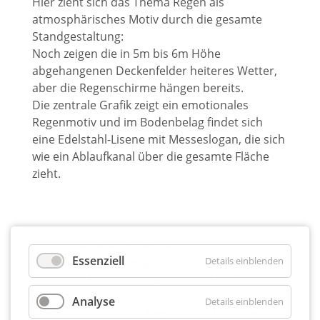
Hier zieht sich das Thema Regen als
atmosphärisches Motiv durch die gesamte
Standgestaltung:
Noch zeigen die in 5m bis 6m Höhe
abgehangenen Deckenfelder heiteres Wetter,
aber die Regenschirme hängen bereits.
Die zentrale Grafik zeigt ein emotionales
Regenmotiv und im Bodenbelag findet sich
eine Edelstahl-Lisene mit Messeslogan, die sich
wie ein Ablaufkanal über die gesamte Fläche
zieht.
Die Produkte selbst werden nicht nur als
Essenziell
Einzelexponate gezeigt, sondern auch an
Details einblenden
mehreren kleinen Fassadenobjekten in Szene
gesetzt.
Analyse
Details einblenden
Der Stand roch nach Regen … und als Give-